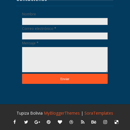
Nombre
Correo electrónico
*
Mensaje
*
Tupiza Bolivia
MyBloggerThemes
|
SoraTemplates