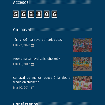
Accesos
5
6
3
8
0
6
Carnaval
【En Vivo】 Carnaval de Tupiza 2022
Feb 22, 2020
Programa Carnaval Chicheño 2017
Feb 16, 2017
Carnaval de Tupiza recuperó la alegre
tradición chicheña
Mar 09, 2014
Contáctenos