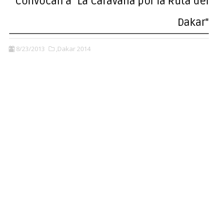
Convocan a "La Caravana por la Ruta del
Dakar"
8/23/2013
,Dakar 2014