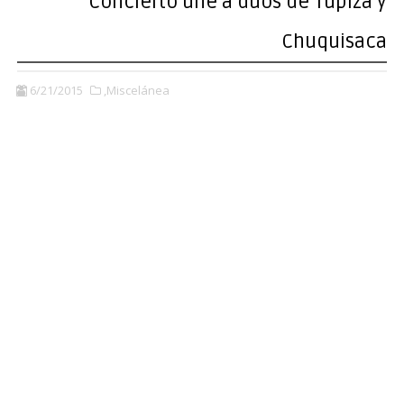
Concierto une a dúos de Tupiza y
Chuquisaca
6/21/2015
,Miscelánea