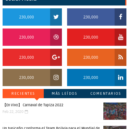
230,000
230,000
230,000
230,000
230,000
230,000
230,000
230,000
RECIENTES
MÁS LEÍDOS
COMENTARIOS
【En Vivo】 Carnaval de Tupiza 2022
Feb 22, 2020
Un tupiceño conforma el Team Bolivia para el Mundial de